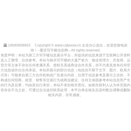
18680808663
Copyright © www.cqtwxsw.cn 企业办公选址，欢迎您致电咨
询！--重庆写字楼信息网-- All rights reserved.
免责声明：本站为第三方写字楼信息展示平台，所提供的信息来源于互联网公开资料
及人工整理，仅供参考。本站与相关写字楼的大厦产权方、物业管理方、开发商、运
营方等主体不存在任何隶属关系、授权关系或商业合作关系，亦不代表其发布任何官
方信息或作出任何承诺。本站所展示的部分信息（包括但不限于文字、图片、联系方
式等）可能来自第三方合作机构或广告展示内容，仅用于信息参考及展示之目的，不
构成任何招商、租赁、销售等交易行为或商业建议。任何主体因参考本站信息而产生
的行为及后果，均由其自行承担，本站不承担相关责任。如相关权利人认为本页面内
容存在不当之处，可通过合法途径联系处理，本平台将在核实后及时配合调整或删除
相关内容，非常感谢。