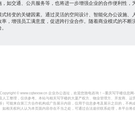
施，如交通、公共服务等，也将进一步增强企业的合作便利性，
模式转变的关键因素。通过灵活的空间设计、智能化办公设施、
效率，增强员工满意度，促进跨行业合作。随着商业模式的不断
台。
Copyright © www.cqtwxsw.cn 企业办公选址，欢迎您致电咨询！--重庆写字楼信息网-- All r
及人工整理，仅供参考。本站与相关写字楼的大厦产权方、物业管理方、开发商、运
等）可能来自第三方合作机构或广告展示内容，仅用于信息参考及展示之目的，不构
。如相关权利人认为本页面内容存在不当之处，可通过合法途径联系处理，本平台将