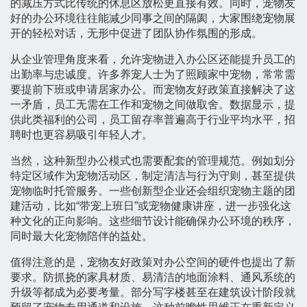
的减压方式比传统的休息区放松更直接有效。同时，宠物友
好的办公环境往往能减少同事之间的隔阂，大家围绕宠物展
开的轻松对话，无形中促进了团队协作氛围的形成。
从企业管理角度来看，允许宠物进入办公区还能提升员工的
出勤率与忠诚度。许多养宠人士为了照顾家中宠物，常常需
要提前下班或申请居家办公。而宠物友好政策直接解决了这
一矛盾，员工无需在工作和宠物之间做取舍。数据显示，提
供此类福利的公司，员工留存率普遍高于行业平均水平，招
聘时也更容易吸引年轻人才。
当然，这种新型办公模式也需要配套的管理规范。例如划分
特定区域作为宠物活动区，制定清洁与行为守则，甚至提供
宠物临时托管服务。一些创新型企业还会组织宠物主题的团
建活动，比如“带宠上班日”或宠物健康讲座，进一步强化这
种文化的正向影响。这些细节设计能确保办公环境的秩序，
同时最大化宠物陪伴的益处。
值得注意的是，宠物友好政策对办公空间的硬件也提出了新
要求。防抓挠的家具材质、易清洁的地面涂料、通风系统的
升级等都成为必要考量。部分写字楼甚至在建筑设计阶段就