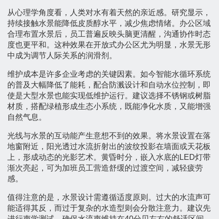
从心理学角度看，人类对水有着天然的亲近感。研究显示，
持续接触水景能降低皮质醇水平，减少焦虑情绪。办公区域
合理布置水景后，员工普遍反映头脑更清醒，沟通协作时态
度也更平和。这种效果在开放式办公区尤为明显，水景无形
中成为调节人际关系的润滑剂。
维护成本是许多企业考虑的关键因素。如今智能水循环系统
的普及大幅降低了能耗，配合防溅设计和自动水位控制，即
使是大型水景也能实现低维护运行。建议选择不锈钢或树脂
材质，搭配绿植形成生态小系统，既能净化水质，又能增强
自然气息。
光线与水景的互动能产生意想不到的效果。将水景设置在落
地窗附近，阳光透过水流折射出的波纹投影在墙面或天花板
上，形成动态的光影艺术。黄昏时分，嵌入水底的LED灯带
渐次亮起，可为加班员工营造舒缓的过渡空间，减轻疲劳
感。
值得注意的是，水景设计需遵循适度原则。过大的水流声可
能适得其反，而过于复杂的水造型则会分散注意力。建议先
进行声学测试，确保水流声维持在40分贝左右的舒适区间。