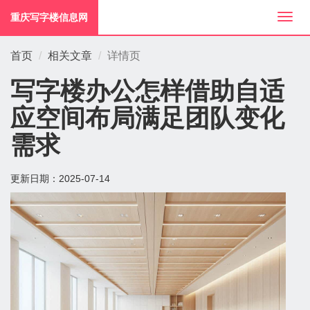
重庆写字楼信息网
切
换
导
首页
相关文章
详情页
航
写字楼办公怎样借助自适
应空间布局满足团队变化
需求
更新日期：
2025-07-14