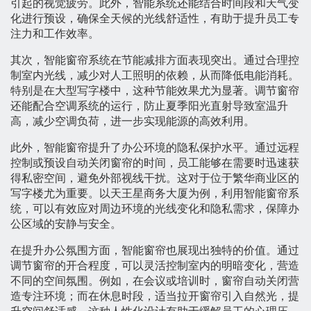
引起的视觉疲劳。此外，智能系统还能结合时间段和天气变
化进行预设，确保全天候的光线舒适性，有助于提升员工专
注力和工作效率。
其次，智能窗帘系统在节能减排方面表现突出。通过合理控
制室内光线，减少对人工照明的依赖，从而降低电能消耗。
特别是在大型写字楼中，这种节能效果尤为显著。调节窗帘
还能配合空调系统的运行，防止夏季阳光直射导致室温升
高，减少空调负荷，进一步实现能源的高效利用。
此外，智能窗帘提升了办公环境的隐私保护水平。通过远程
控制或预设自动关闭窗帘的时间，员工能够在需要时迅速获
得私密空间，避免外部视线干扰。这对于位于繁华商业区的
写字楼尤为重要。以天王星商务大厦为例，利用智能窗帘系
统，可以有效应对周边环境的光线变化和隐私需求，保障办
公区域的安静与安全。
在提升办公氛围方面，智能窗帘也展现出独特的价值。通过
调节窗帘的开合程度，可以灵活控制室内的明暗变化，营造
不同的空间氛围。例如，在会议或培训时，窗帘自动关闭营
造专注环境；而在休息时段，适当拉开窗帘引入自然光，提