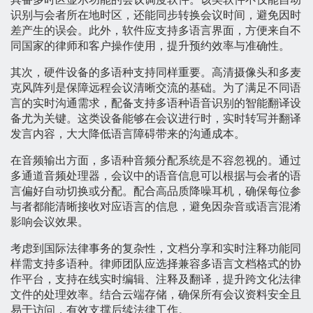
识别与会者所在地时区，还能同步转换会议时间，避免因时
差产生的误会。此外，软件应支持多语言界面，方便来自不
同国家的律师和客户操作使用，提升预约效率与准确性。
其次，硬件设备的多语种支持同样重要。高清摄像头和多麦
克风阵列是保障远程会议清晰交流的基础。为了满足不同语
言的实时沟通需求，配备支持多语种语音识别的智能翻译设
备尤为关键。这类设备能够在会议进行时，实时转写并翻译
发言内容，大大降低语言障碍带来的沟通成本。
在音频输出方面，多语种音频分配系统是不容忽视的。通过
多通道音频处理器，会议中的语音信息可以根据与会者的语
言偏好自动切换或分配。配合高品质降噪耳机，确保每位参
与者都能清晰接收对应语言的信息，避免因杂音或语言混淆
影响会议效果。
考虑到国际法律事务的复杂性，文档分享和实时注释功能同
样需支持多语种。律师团队应选择兼容多语言文档格式的协
作平台，支持在线实时编辑、注释及翻译，提升跨文化法律
文件的处理效率。结合云端存储，确保所有会议资料安全且
易于访问，有效支撑后续法律工作。