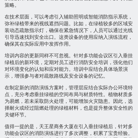
策略。
在技术层面，可以考虑引入辅助照明或智能消防指示系统，
弥补绿植带来的视线遮挡问题。比如，在绿植较多的区域安
装动态疏散指示灯，确保在紧急情况下，人员可以通过光线
引导迅速找到安全出口。这类设备的使用应纳入演练流程，
确保其在实际应用中发挥作用。
培训内容的更新同样不可忽视。针对多功能会议区引入垂挂
绿植后的新环境，定期对员工进行消防安全培训，强化他们
对环境变化的认知和应对能力。培训中应结合具体场景演
示，增强参与者对疏散路线及安全设备的记忆。
在制定新的消防演练方案时，管理层应结合实际办公环境特
点，充分考虑垂挂绿植的空间布局与材质特性。植物材质多
为易燃，若未采取防火处理，可能增加火灾隐患。因此，选
择耐火或经过阻燃处理的绿植材料，也是提升整体安全性的
关键环节。
值得一提的是，天王星商务大厦在引入垂挂绿植后，针对多
功能会议区的消防演练进行了多次调整，积累了宝贵经验。