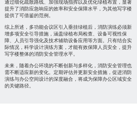
通过细化疏散路线、加强现场指挥以及优化绿植布置，显著
提升了消防应急响应的效率和安全保障水平，为其他写字楼
提供了可借鉴的范例。
综上所述，多功能会议区引入垂挂绿植后，消防演练必须新
增多项安全引导措施，涵盖绿植布局检查、设备可视性保
障、人员引导强化及技术辅助设备应用等方面。只有结合实
际情况，科学设计演练方案，才能有效保障人员安全，提升
写字楼整体的消防安全管理水平。
未来，随着办公环境的不断创新与多样化，消防安全管理也
需不断适应新的变化。定期评估并更新安全措施，促进消防
演练与办公空间设计的深度融合，将成为保障办公区域安全
的关键路径。